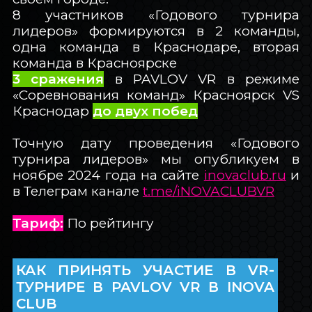
8 участников «Годового турнира
лидеров» формируются в 2 команды,
одна команда в Краснодаре, вторая
команда в Красноярске
3 сражения
в PAVLOV VR в режиме
«Соревнования команд» Красноярск VS
Краснодар
до двух побед
Точную дату проведения «Годового
турнира лидеров» мы опубликуем в
ноябре 2024 года на сайте
inovaclub.ru
и
в Телеграм канале
t.me/iNOVACLUBVR
Тариф:
По рейтингу
КАК ПРИНЯТЬ УЧАСТИЕ В VR-
ТУРНИРЕ В PAVLOV VR В INOVA
CLUB