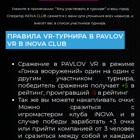
Укажите в примечании: "Хочу участвовать в турнире" и ваш город
Оператор iNOVA CLUB свяжется с вами для уточнения всех нюансов, и
внесёт вас в список участников турнира.
ПРАВИЛА VR-ТУРНИРА В PAVLOV
VR В INOVA CLUB
Сражение в PAVLOV VR в режиме
«Гонка вооружений» один на один с
другим участником турнира,
победитель сражения получает
в
+5
рейтинг, проигравший
в рейтинг
-5
Так же вы можете накапливать очки:
Можно сразиться с
игромастером клуба iNOVA и в
случае победы заработать +3 очка
или прийти компанией от 3 человек
и сразиться между собой и каждый