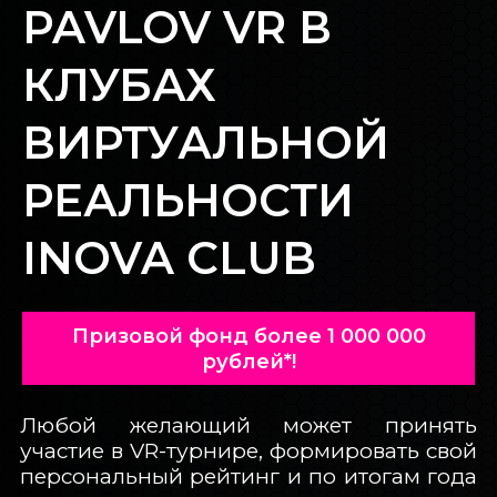
PAVLOV VR В
БЛОГ INOVA
КЛУБАХ
ОБРАТНАЯ СВЯЗЬ
ВИРТУАЛЬНОЙ
РЕАЛЬНОСТИ
INOVA CLUB
Призовой фонд более 1 000 000
рублей*!
Любой желающий может принять
участие в VR-турнире, формировать свой
персональный рейтинг и по итогам года