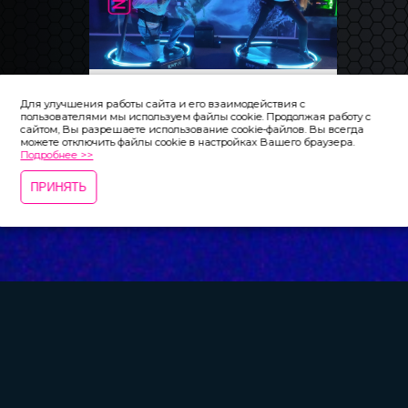
iNOVA Новосибирск
Для улучшения работы сайта и его взаимодействия с
пользователями мы используем файлы cookie. Продолжая работу с
сайтом, Вы разрешаете использование cookie-файлов. Вы всегда
можете отключить файлы cookie в настройках Вашего браузера.
Подробнее >>
ПРИНЯТЬ
iNOVACLUB.RU - Клубы виртуальной реальности iNOVA
Войти
/
Регистрация
«НИТЬ»