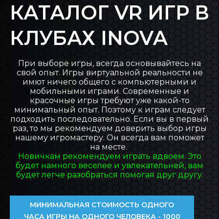
КАТАЛОГ VR ИГР В
БЛОГ INOVA
КЛУБАХ INOVA
ОБРАТНАЯ СВЯЗЬ
При выборе игры, всегда основывайтесь на
свой опыт. Игры виртуальной реальности не
имют ничего общего с компьютерными и
мобильными играми. Современные и
красочные игры требуют уже какой-то
минимальный опыт. Поэтому к играм следует
подходить последовательно. Если вы в первый
раз, то мы рекомендуем доверить выбор игры
нашему игромастеру. Он всегда вам поможет
на месте.
Новичкам рекомендуем играть вдвоем. Это
будет намного веселее и увлекательней, вам
будет легче разобраться помогая друг другу.
МИНИМАЛЬНАЯ СТОИМОСТЬ ОДНОГО
ЧАСА ИГРЫ НА ОДНОГО ЧЕЛОВЕКА - 1000