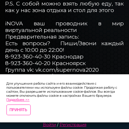
P.S. С собой можно взять любую еду, так
как у нас зона отдыха и стол для этого
iNOVA ваш проводник в мир
виртуальной реальности
Предварительная запись:
Есть вопросы? Пиши/Звони каждый
день с 10:00 до 22:00!
8-923-360-40-30 Краснодар
8-923-360-40-20 Красноярск
Группа vk: vk.com/supernova2020
Телеграмм: t.me/iNOVACLUBVR
Для улучшения работы сайта и его взаимодействия с
пользователями мы используем файлы cookie. Продолжая работу с
сайтом, Вы разрешаете использование cookie-файлов. Вы всегда
можете отключить файлы cookie в настройках Вашего браузера.
Подробнее >>
ПРИНЯТЬ
iNOVACLUB.RU - Клубы виртуальной реальности iNOVA
Войти
/
Регистрация