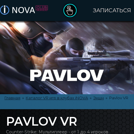
ЗАПИСАТЬСЯ
ДЕНЬ РОЖДЕНИЯ
ПОДАРОЧНЫЕ СЕРТИФИКАТЫ
ОПЛАТА ЗАКАЗА
ПРАВИЛА ПОСЕЩЕНИЯ
КАТАЛОГ VR ИГР
Главная
»
Каталог VR игр в клубах iNOVA
»
Экшн
» Pavlov VR
О БРЕНДЕ INOVA
PAVLOV VR
КЛУБЫ INOVA
Counter-Strike; Мультиплеер - от 1 до 4 игроков