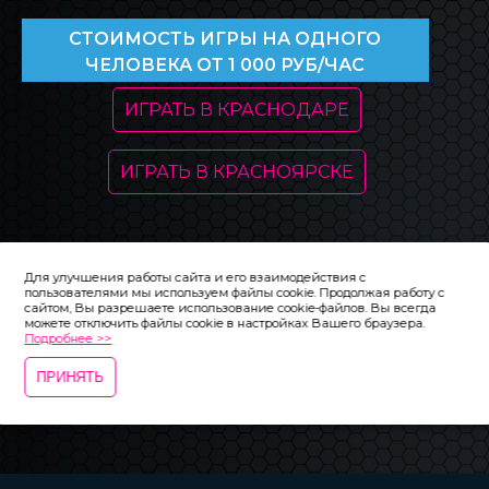
CТОИМОСТЬ ИГРЫ НА ОДНОГО
ЧЕЛОВЕКА ОТ 1 000 РУБ/ЧАС
ИГРАТЬ В КРАСНОДАРЕ
ИГРАТЬ В КРАСНОЯРСКЕ
Информация на сайте
«
inovaclub.ru»
носит справочный
характер и не является публичной офертой. Внешний вид,
Для улучшения работы сайта и его взаимодействия с
цена и состав товаров/услуг могут отличаться от
пользователями мы используем файлы cookie. Продолжая работу с
сайтом, Вы разрешаете использование cookie-файлов. Вы всегда
представленных на сайте. Подробности у операторов по
можете отключить файлы cookie в настройках Вашего браузера.
телефону в шапке сайта.
Подробнее >>
ПРИНЯТЬ