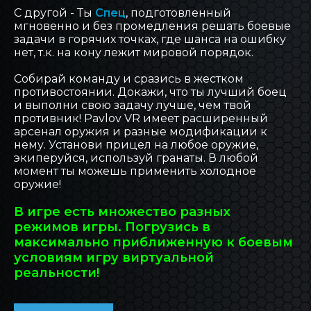
С другой - Ты
Спец
, подготовленный
мгновенно и без промедления решать боевые
задачи в горячих точках, где шанса на ошибку
нет, т.к. на кону лежит мировой порядок.
Собирай команду и сразись в жестком
противостоянии. Докажи, что ты лучший боец
и выполни свою задачу лучше, чем твой
противник! Pavlov VR имеет расширенный
арсенал оружия и разные модификации к
нему. Установи прицел на любое оружие,
экиперуйся, используй гранаты. В любой
момент ты можешь применить холодное
оружие!
В игре есть множество разных
режимов игры. Погрузись в
максимально приближенную к боевым
условиям игру виртуальной
реальности!