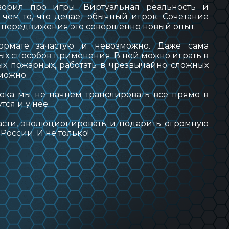
ворил про игры. Виртуальная реальность и
 чем то, что делает обычный игрок. Сочетание
 передвижения это совершенно новый опыт.
ормате зачастую и невозможно. Даже сама
ых способов применения. В ней можно играть в
ых пожарных, работать в чрезвычайно сложных
можно.
пока мы не начнём транслировать всё прямо в
тся и у неё.
расти, эволюционировать и подарить огромную
России. И не только!