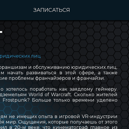
ЗАПИСАТЬСЯ
Г
юридических лиц
по франшизам и обслуживанию юридических лиц.
начать развиваться в этой сфере, а также
ие проблемы франчайзёров и франчайзи.
о хотелось поработать как заядлому геймеру.
дземельям World of Warcraft. Сколько жителей
 Frostpunk? Больше только времени уделено
юдям не имещих опыта в игровой VR-индустрии
бя мир. Ощущения, которые получаешь от этого
ил в 20-м веке, что кинематограф главное из