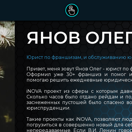
ДЕНЬ РОЖДЕНИЯ
ЯНОВ ОЛЕ
ПОДАРОЧНЫЕ СЕРТИФИКАТЫ
Юрист по франшизам, и обслуживанию 
ОПЛАТА ЗАКАЗА
Привет, меня зовут Янов Олег - юрист 
Оформил уже 30+ франшиз и помог им 
ПРАВИЛА ПОСЕЩЕНИЯ
помогаю решить ежедневные юридическ
iNOVA проект из сферы с которым давн
КАТАЛОГ VR ИГР
Сколько часов было отдано рейдам и по
заснеженных пустошей было спасено во
юриспруденции.
О БРЕНДЕ INOVA
Такие проекты как iNOVA, позволяют л
погрузиться в совершенно новый для се
КЛУБЫ INOVA
непередаваемые. Если В.И. Ленин говор