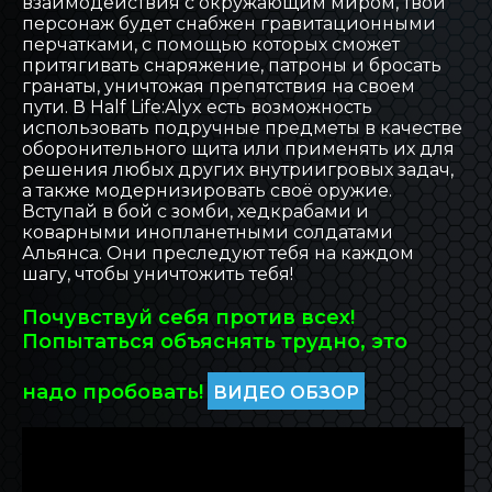
взаимодействия с окружающим миром, твой
персонаж будет снабжен гравитационными
перчатками, с помощью которых сможет
притягивать снаряжение, патроны и бросать
гранаты, уничтожая препятствия на своем
пути. В Half Life:Alyx есть возможность
использовать подручные предметы в качестве
оборонительного щита или применять их для
решения любых других внутриигровых задач,
а также модернизировать своё оружие.
Вступай в бой с зомби, хедкрабами и
коварными инопланетными солдатами
Альянса. Они преследуют тебя на каждом
шагу, чтобы уничтожить тебя!
Почувствуй себя против всех!
Попытаться объяснять трудно, это
надо пробовать!
ВИДЕО ОБЗОР