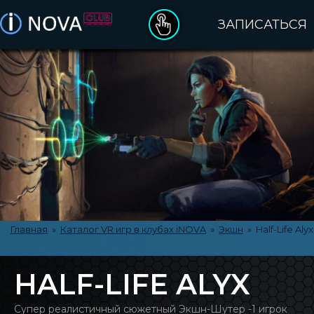
ЗАПИСАТЬСЯ
ДЕНЬ РОЖДЕНИЯ
ПОДАРОЧНЫЕ СЕРТИФИКАТЫ
ОПЛАТА ЗАКАЗА
ПРАВИЛА ПОСЕЩЕНИЯ
КАТАЛОГ VR ИГР
Главная
»
Каталог VR игр в клубах iNOVA
»
Экшн
» Half-Life Alyx
О БРЕНДЕ INOVA
HALF-LIFE ALYX
КЛУБЫ INOVA
Супер реалистичный сюжетный Экшн-Шутер -1 игрок