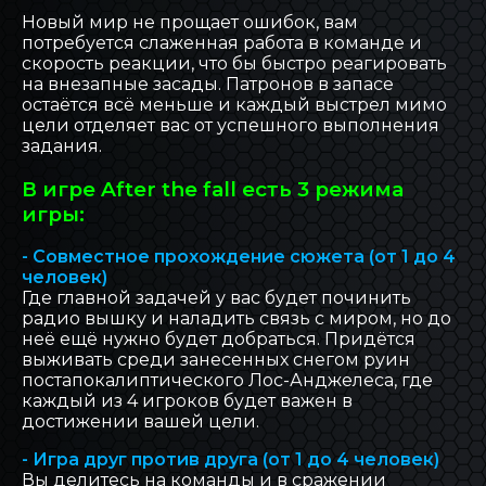
Новый мир не прощает ошибок, вам
потребуется слаженная работа в команде и
скорость реакции, что бы быстро реагировать
на внезапные засады. Патронов в запасе
остаётся всё меньше и каждый выстрел мимо
цели отделяет вас от успешного выполнения
задания.
В игре After the fall есть 3 режима
игры:
- Совместное прохождение сюжета (от 1 до 4
человек)
Где главной задачей у вас будет починить
радио вышку и наладить связь с миром, но до
неё ещё нужно будет добраться. Придётся
выживать среди занесенных снегом руин
постапокалиптического Лос-Анджелеса, где
каждый из 4 игроков будет важен в
достижении вашей цели.
- Игра друг против друга (от 1 до 4 человек)
Вы делитесь на команды и в сражении