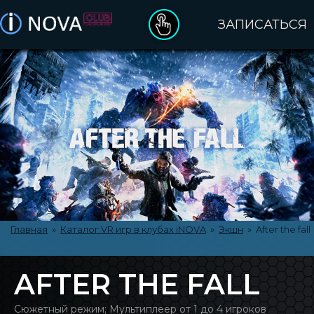
ЗАПИСАТЬСЯ
ДЕНЬ РОЖДЕНИЯ
ПОДАРОЧНЫЕ СЕРТИФИКАТЫ
ОПЛАТА ЗАКАЗА
ПРАВИЛА ПОСЕЩЕНИЯ
КАТАЛОГ VR ИГР
Главная
»
Каталог VR игр в клубах iNOVA
»
Экшн
» After the fall
О БРЕНДЕ INOVA
AFTER THE FALL
КЛУБЫ INOVA
Сюжетный режим; Мультиплеер от 1 до 4 игроков