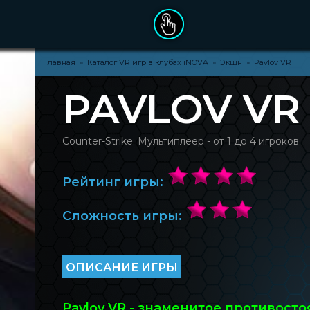
Главная
»
Каталог VR игр в клубах iNOVA
»
Экшн
» Pavlov VR
ДЕНЬ РОЖДЕНИЯ
PAVLOV VR
ПОДАРОЧНЫЕ СЕРТИФИКАТЫ
Counter-Strike; Мультиплеер - от 1 до 4 игроков
ОПЛАТА ЗАКАЗА
Рейтинг игры:
ПРАВИЛА ПОСЕЩЕНИЯ
Сложность игры:
КАТАЛОГ VR ИГР
О БРЕНДЕ INOVA
ОПИСАНИЕ ИГРЫ
КЛУБЫ INOVA
Pavlov VR - знаменитое противост