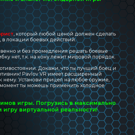
орист
, который любой ценой должен сделать
, в локации боевых действий.
овенно и без промедления решать боевые
бку нет, т.к. на кону лежит мировой порядок.
отивостоянии. Докажи, что ты лучший боец и
отивник! Pavlov VR имеет расширенный
 нему. Установи прицел на любое оружие,
й момент ты можешь применить холодное
жимов игры. Погрузись в максимально
игру виртуальной реальности!