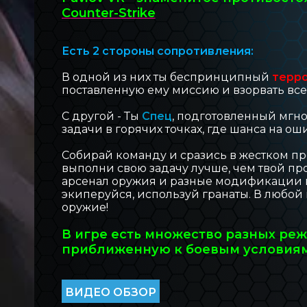
Counter-Strike
БЛОГ INOVA
Есть 2 стороны сопротивления:
ОБРАТНАЯ СВЯЗЬ
В одной из них ты беспринципный
терр
поставленную ему миссию и взорвать все
С другой - Ты
Спец
, подготовленный мгн
задачи в горячих точках, где шанса на оши
Собирай команду и сразись в жестком пр
выполни свою задачу лучше, чем твой пр
арсенал оружия и разные модификации к
экиперуйся, используй гранаты. В любо
оружие!
В игре есть множество разных ре
приближенную к боевым условиям 
ВИДЕО ОБЗОР