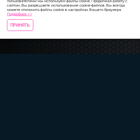
пользователями мы используем файлы cookie. Продолжая работу с
цена и состав товаров/услуг могут отличаться от
сайтом, Вы разрешаете использование cookie-файлов. Вы всегда
представленных на сайте. Подробности у операторов по
можете отключить файлы cookie в настройках Вашего браузера.
телефону в шапке сайта.
Подробнее >>
ПРИНЯТЬ