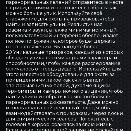
паранормальных явлений отправитесь в места
с привидениями и попытаетесь собрать как
можно больше улик. Используйте своё
снаряжение для охоты на призраков, чтобы
найти и записать улики. Реалистичная
графика и звуки, а также минималистичный
пользовательский интерфейс обеспечивают
полное погружение, которое будет держать
вас в напряжении. Вы найдете более
20 Уникальные призраков, каждый из которых
обладает уникальными чертами характера и
способностями, чтобы каждое расследование
отличалось от предыдущего. Используйте для
этого известное оборудование для охоты за
привидениями, такое как считыватели
электромагнитных полей, духовые ящики,
термометры и камеры ночного видения, чтобы
найти улики и собрать как можно больше
паранормальных доказательств. Даже можно
использовать свой реальный голос, чтобы
взаимодействовать с призраками через доски
для спиритических сеансов. Погрузитесь с
головой в хоррор, сражаясь за свою жизнь.
Если вы не готовы к этой задаче, не рискуйте и