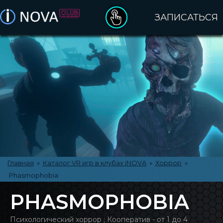
ЗАПИСАТЬСЯ
ДЕНЬ РОЖДЕНИЯ
ПОДАРОЧНЫЕ СЕРТИФИКАТЫ
ОПЛАТА ЗАКАЗА
ПРАВИЛА ПОСЕЩЕНИЯ
КАТАЛОГ VR ИГР
Главная
»
Каталог VR игр в клубах iNOVA
»
Хоррор
»
Phasmophobia
О БРЕНДЕ INOVA
PHASMOPHOBIA
КЛУБЫ INOVA
Психологический хоррор ; Кооператив - от 1 до 4