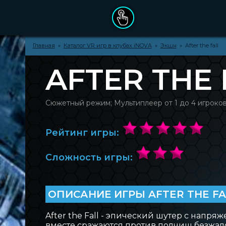
Главная
»
Каталог VR игр в клубах iNOVA
»
Экшн
» After the fall
ДЕНЬ РОЖДЕНИЯ
AFTER THE 
ПОДАРОЧНЫЕ СЕРТИФИКАТЫ
Сюжетный режим; Мультиплеер от 1 до 4 игроко
ОПЛАТА ЗАКАЗА
Рейтинг игры:
ПРАВИЛА ПОСЕЩЕНИЯ
Сложность игры:
КАТАЛОГ VR ИГР
О БРЕНДЕ INOVA
ОПИСАНИЕ ИГРЫ AFTER THE F
After the Fall - эпический шутер с напр
КЛУБЫ INOVA
вместе сражаются против полчищ безжало