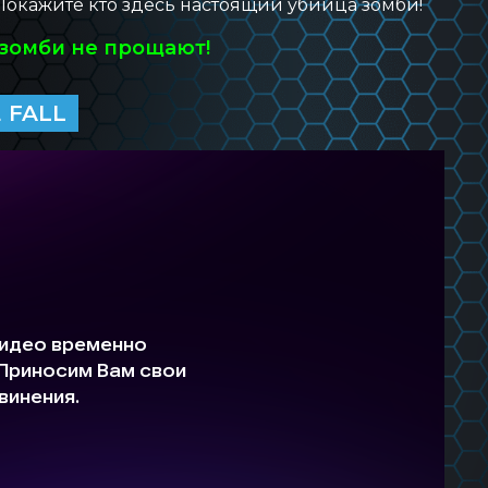
 Покажите кто здесь настоящий убийца зомби!
зомби не прощают!
 FALL