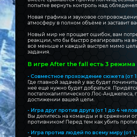
попытке вернуть контроль над обледене
БЛОГ INOVA
Новая графика и звуковое сопровождение
атмосферу в полном объёме и заставит ва
ОБРАТНАЯ СВЯЗЬ
Новый мир не прощает ошибок, вам потре
реакции, что бы быстро реагировать на вн
всё меньше и каждый выстрел мимо цели
задания.
В игре After the fall есть 3 режима
- Совместное прохождение сюжета (от 1
Где главной задачей у вас будет починит
неё ещё нужно будет добраться. Придётс
постапокалиптического Лос-Анджелеса, г
достижении вашей цели.
- Игра друг против друга (от 1 до 4 чело
Вы делитесь на команды и в сражении оп
противником! Перед тем как убить проти
- Игра против людей по всему миру (от 1