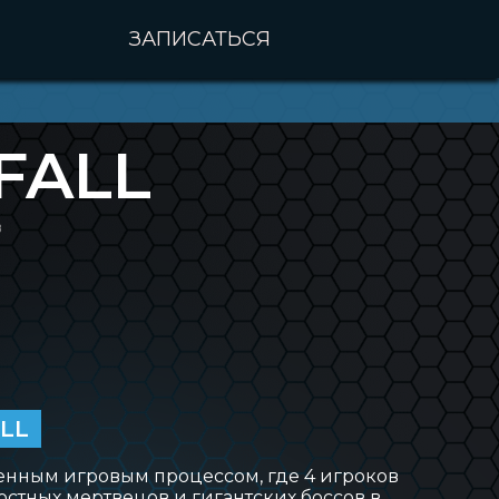
ЗАПИСАТЬСЯ
FALL
в
ALL
яженным игровым процессом, где 4 игроков
стных мертвецов и гигантских боссов в