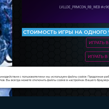
CТОИМОСТЬ ИГРЫ НА ОДНОГО Ч
ИГРАТЬ 
ИГРАТЬ В
Информация на сайте
«
inovaclub.ru»
носит справочный х
аимодействия с пользователями мы используем файлы cookie. Продолжая рабо
цена и состав товаров/услуг могут отличаться от предс
ов. Вы всегда можете отключить файлы cookie в настройках Вашего браузер
шапке сайта.