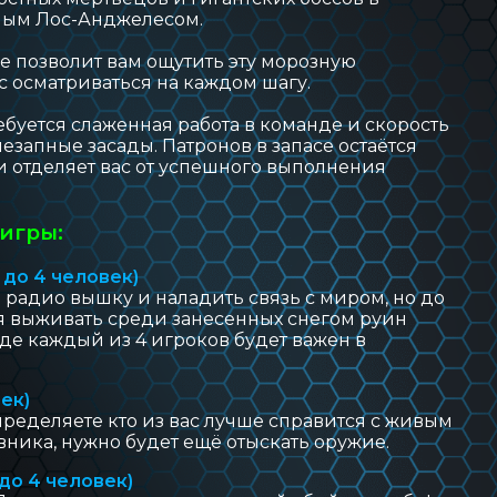
лым Лос-Анджелесом.
 позволит вам ощутить эту морозную
с осматриваться на каждом шагу.
буется слаженная работа в команде и скорость
езапные засады. Патронов в запасе остаётся
 отделяет вас от успешного выполнения
 игры:
 до 4 человек)
ь радио вышку и наладить связь с миром, но до
я выживать среди занесенных снегом руин
де каждый из 4 игроков будет важен в
век)
ределяете кто из вас лучше справится с живым
вника, нужно будет ещё отыскать оружие.
 до 4 человек)