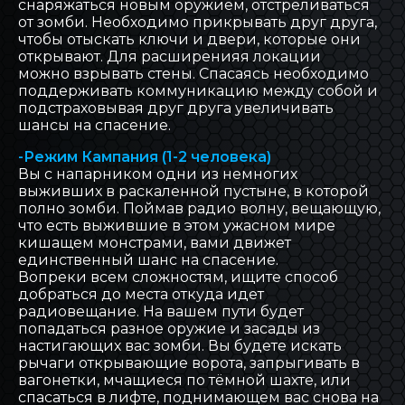
снаряжаться новым оружием, отстреливаться
от зомби. Необходимо прикрывать друг друга,
чтобы отыскать ключи и двери, которые они
открывают. Для расширенияя локации
можно взрывать стены. Спасаясь необходимо
поддерживать коммуникацию между собой и
подстраховывая друг друга увеличивать
шансы на спасение.
-Режим Кампания (1-2 человека)
Вы с напарником одни из немногих
выживших в раскаленной пустыне, в которой
полно зомби. Поймав радио волну, вещающую,
что есть выжившие в этом ужасном мире
кишащем монстрами, вами движет
единственный шанс на спасение.
Вопреки всем сложностям, ищите способ
добраться до места откуда идет
радиовещание. На вашем пути будет
попадаться разное оружие и засады из
настигающих вас зомби. Вы будете искать
рычаги открывающие ворота, запрыгивать в
вагонетки, мчащиеся по тёмной шахте, или
спасаться в лифте, поднимающем вас снова на