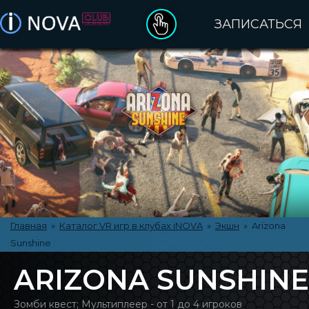
ЗАПИСАТЬСЯ
ДЕНЬ РОЖДЕНИЯ
ПОДАРОЧНЫЕ СЕРТИФИКАТЫ
ОПЛАТА ЗАКАЗА
ПРАВИЛА ПОСЕЩЕНИЯ
КАТАЛОГ VR ИГР
Главная
»
Каталог VR игр в клубах iNOVA
»
Экшн
» Arizona
Sunshine
О БРЕНДЕ INOVA
ARIZONA SUNSHINE
КЛУБЫ INOVA
Зомби квест; Мультиплеер - от 1 до 4 игроков